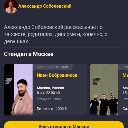
Александр Соболевский
Александр Соболевский рассказывает о
таксисте, родителях, дипломе и, конечно, о
девушках.
Стендап в Москве
Сольный стендап
Ко
Иван Бобровников
Мы
Москва, Россия
Мо
8 авг 22:00 сб
15 
Стендап Кафе
Ст
Билеты от 1000 ₽
Би
Весь стендап в Москве