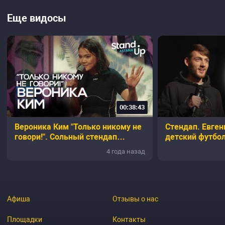
Еще видосы
00:38:43
Вероника Ким "Только никому не
Стендап. Евген
говори!". Сольный стендап
детский футбол
концерт
про Лунтика
4 года назад
Афиша
Отзывы о нас
Площадки
Контакты