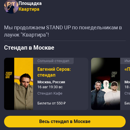
Площадка
Квартира
Мы продолжаем STAND UP по понедельникам в
лаунж "Квартира"!
Стендап в Москве
Сольный стендап
Им
Евгений Серов:
«П
стендап
Москва, Россия
Мо
16 авг 19:30 вс
18 
Стендап Кафе
Ст
Билеты от 550 ₽
Би
Весь стендап в Москве