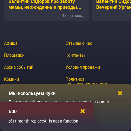
Валентин Сидоров про заботу
Валентин Сидор
мамы, неожиданные приезды
Вечерний Урган
девушек и трудности
4 года назад
запоминания
Афиша
Отзывы о нас
Площадки
Контакты
Архив событий
Условия продажи
Комики
Политика
конфиденциальности
Журнал
Мы используем куки
Пользуясь сайтом, вы соглашаетесь с использованием
файлов куки
500
© 2026 GoStandup.ru
Ладненько
(6)
t.month.replaceAll is not a function