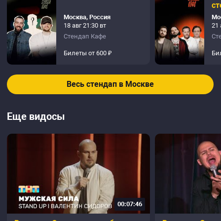
ст
Москва, Россия
Мо
18 авг 21:30 вт
21 
Стендап Кафе
Ст
Билеты от 600 ₽
Би
Весь стендап в Москве
Еще видосы
00:07:46