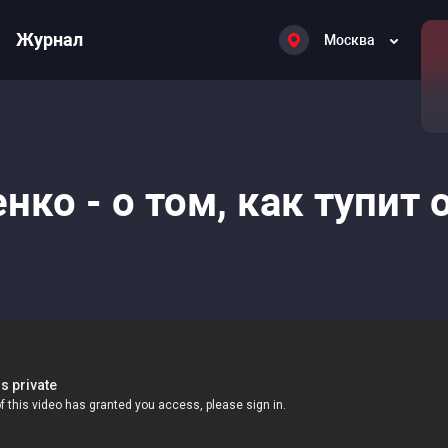
Журнал
Москва
ко - о том, как тупит о