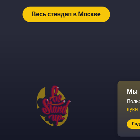
Весь стендап в Москве
Афиша
Мы 
Площадки
Поль
куки
Архив соб
Лад
© 2026 Go