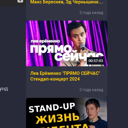
Макс Береснев, Эд Чернышенко,
Вася Медведев, Дима Гаврилов]
2 года назад
00:57:03
Лев Ерёменко "ПРЯМО СЕЙЧАС"
Стендап-концерт 2024
аунд
2 года назад