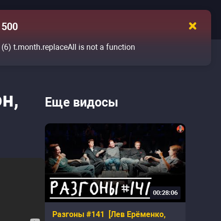
500
(6)
t.month.replaceAll is not a function
н,
Еще видосы
00:28:06
Разгоны #141 [Лев Ерёменко,