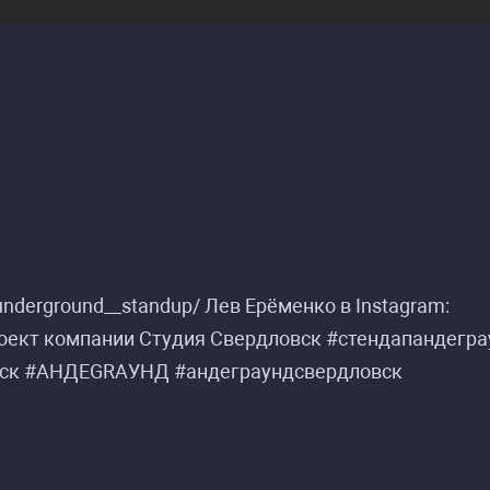
underground__standup/ Лев Ерёменко в Instagram:
Проект компании Студия Свердловск #стендапандегр
овск #АНДЕGRАУНД #андеграундсвердловск