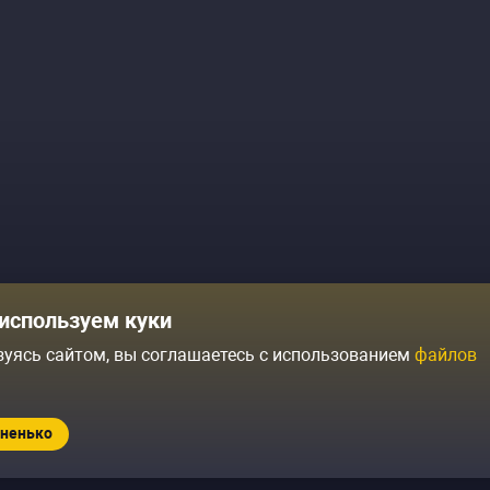
Комики
Отзывы о нас
используем куки
Журнал
Политика конфиденциальн
зуясь сайтом, вы соглашаетесь с использованием
файлов
ытий
Контакты
Условия продажи
ненько
Standup.ru