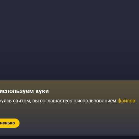
Комики
Отзывы о нас
используем куки
Журнал
Политика конфиденциальн
зуясь сайтом, вы соглашаетесь с использованием
файлов
ытий
Контакты
Условия продажи
ненько
Standup.ru