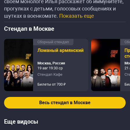
своём монологе Илья расскажет об иммунитете,
прогулках с детьми, голосовых сообщениях и
шутках в военкомате.
Показать еще
Стендап в Москве
Сборный стендап
Сб
Ломаный армянский
П
ст
Москва, Россия
Мо
19 авг 19:30 ср
21 
Стендап Кафе
Ст
Билеты от 700 ₽
Би
Весь стендап в Москве
Еще видосы