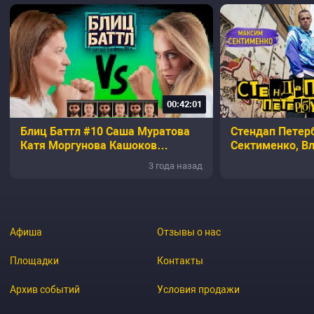
00:42:01
Блиц Баттл #10 Саша Муратова
Стендап Петер
Катя Моргунова Кашоков
Сектименко, В
Рептилоид
3 года назад
Афиша
Отзывы о нас
Площадки
Контакты
Архив событий
Условия продажи