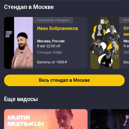
Стендап в Москве
Сольный стендап
Ко
Иван Бобровников
О
м
Москва, Россия
Мо
8 авг 22:00 сб
9 а
Стендап Кафе
Sti
Билеты от 1000 ₽
Би
Весь стендап в Москве
Еще видосы