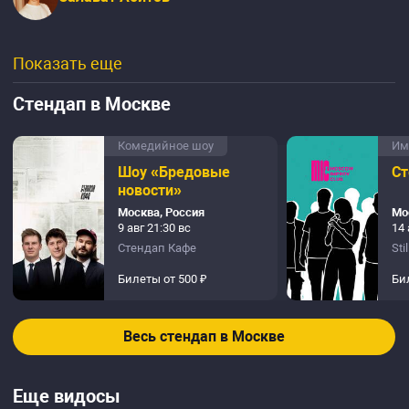
Показать еще
Стендап в Москве
Комедийное шоу
Им
Шоу «Бредовые
Ст
новости»
Москва, Россия
Мо
9 авг 21:30 вс
14 
Стендап Кафе
Sti
Билеты от 500 ₽
Би
Весь стендап в Москве
Еще видосы