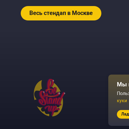
Весь стендап в Москве
Афиша
Мы 
Площадки
Поль
куки
Архив соб
Лад
© 2026 Go