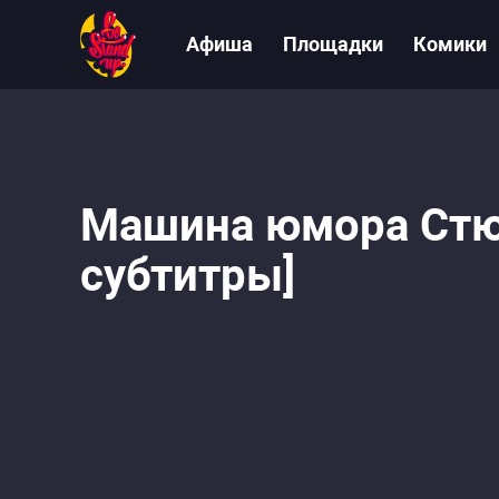
Афиша
Площадки
Комики
Машина юмора Стюар
субтитры]