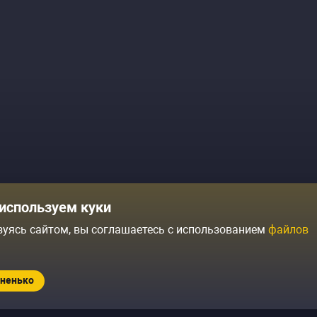
Комики
Отзывы о нас
используем куки
Журнал
Политика конфиденциальн
зуясь сайтом, вы соглашаетесь с использованием
файлов
ытий
Контакты
Условия продажи
ненько
Standup.ru