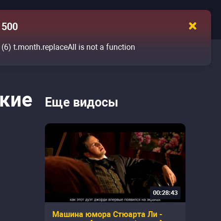
500
(6)
t.month.replaceAll is not a function
ские
Еще видосы
00:28:43
Машина юмора Стюарта Ли -