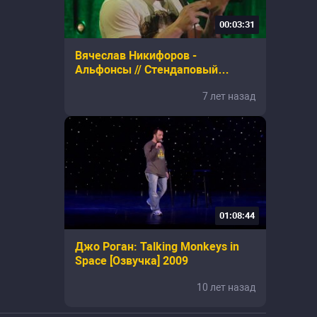
00:03:31
Вячеслав Никифоров -
Альфонсы // Стендаповый
Стендап
7 лет назад
01:08:44
Джо Роган: Talking Monkeys in
Space [Озвучка] 2009
10 лет назад