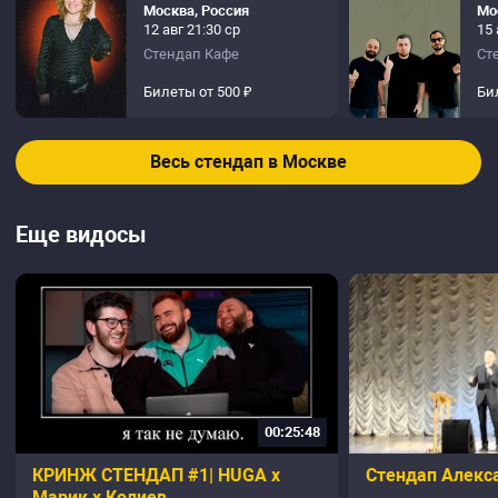
Москва, Россия
Мо
12 авг 21:30 ср
15 
Стендап Кафе
Ст
Билеты от 500 ₽
Би
Весь стендап в Москве
Еще видосы
00:25:48
КРИНЖ СТЕНДАП #1| HUGA x
Стендап Алекс
Марик x Колиев