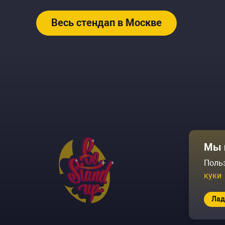
Весь стендап в Москве
Афиша
Мы 
Площадки
Поль
куки
Архив соб
Лад
© 2026 Go