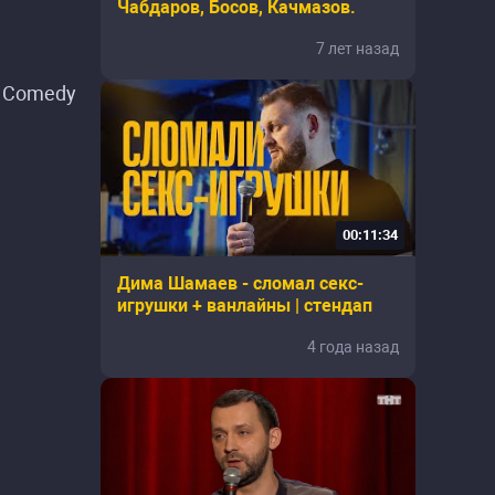
Чабдаров, Босов, Качмазов.
7 лет назад
: Comedy
00:11:34
Дима Шамаев - сломал секс-
игрушки + ванлайны | стендап
4 года назад