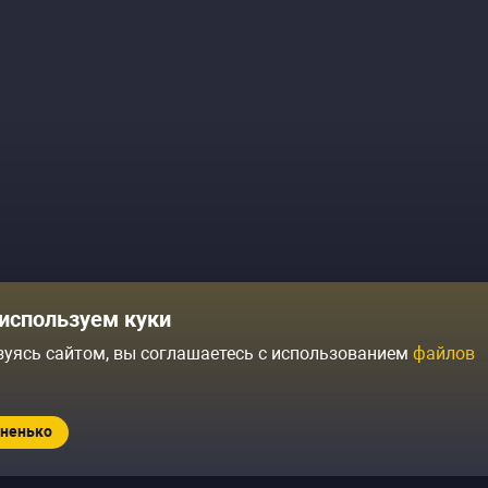
Комики
Отзывы о нас
используем куки
Журнал
Политика конфиденциальн
зуясь сайтом, вы соглашаетесь с использованием
файлов
ытий
Контакты
Условия продажи
ненько
Standup.ru