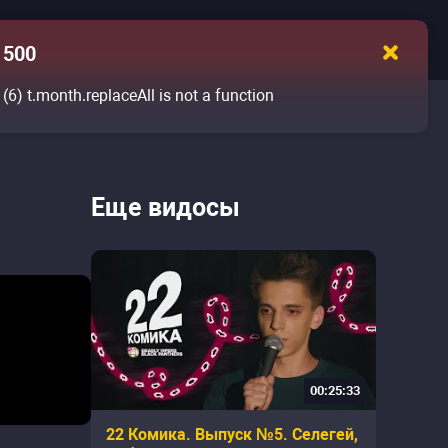
500
(6)
t.month.replaceAll is not a function
Еще видосы
00:25:33
22 Комика. Выпуск №5. Селегей,