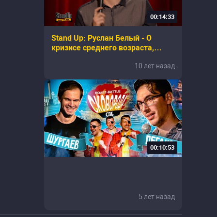
00:14:33
Stand Up: Руслан Белый - О
кризисе среднего возраста,
здоровье, интернете и змеях
10 лет назад
00:10:53
5 лет назад