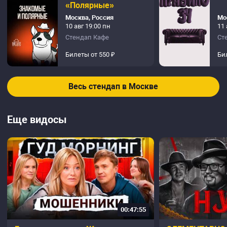
«Полярные»
Москва, Россия
Мо
10 авг 19:00 пн
11 
Стендап Кафе
Ст
Билеты от 550 ₽
Би
Весь стендап в Москве
Еще видосы
00:47:55