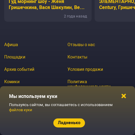
Гуд морнинг шоу - Женя
ЭЛЕМЕНТАРНО, 
Гришечкина, Вася Шакулин, Вера
Century, Гришеч
Котельникова, Лида Каншина
Шакулин | расс
2 года назад
Ричарда
Афиша
Отзывы о нас
Площадки
Контакты
Архив событий
Условия продажи
Комики
Политика
конфиденциальности
Журнал
Мы используем куки
Пользуясь сайтом, вы соглашаетесь с использованием
файлов куки
© 2026 GoStandup.ru
Ладненько