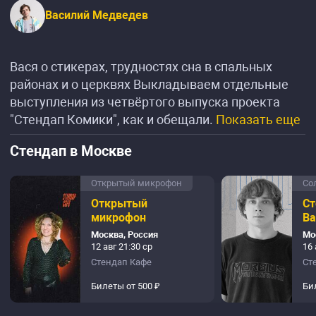
Василий Медведев
Вася о стикерах, трудностях сна в спальных
районах и о церквях Выкладываем отдельные
выступления из четвёртого выпуска проекта
"Стендап Комики", как и обещали.
Показать еще
Стендап в Москве
Открытый микрофон
Со
Открытый
Ст
микрофон
Ва
Москва, Россия
Мо
12 авг 21:30 ср
16 
Стендап Кафе
Ст
Билеты от 500 ₽
Би