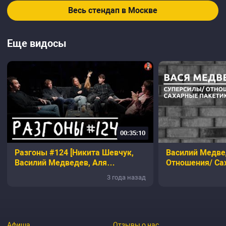
Весь стендап в Москве
Еще видосы
00:35:10
Разгоны #124 [Никита Шевчук,
Василий Медвед
Василий Медведев, Аля
Отношения/ Са
Кокушкина, Женя Хоньяков,
[СК#7]
3 года назад
Костя Пушкин]
Афиша
Отзывы о нас