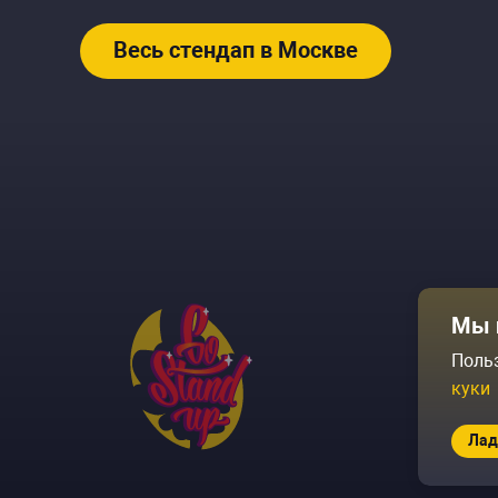
Весь стендап в Москве
Афиша
Мы 
Площадки
Поль
куки
Архив соб
Лад
© 2026 Go