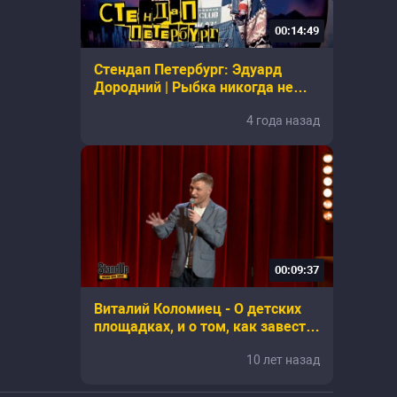
00:14:49
Стендап Петербург: Эдуард
Дородний | Рыбка никогда не
будет кричать тебе
4 года назад
00:09:37
Виталий Коломиец - О детских
площадках, и о том, как завести
второго ребенка
10 лет назад