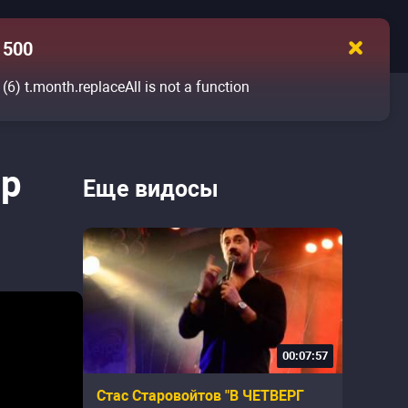
500
(6)
t.month.replaceAll is not a function
Up
Еще видосы
00:07:57
Стас Старовойтов "В ЧЕТВЕРГ