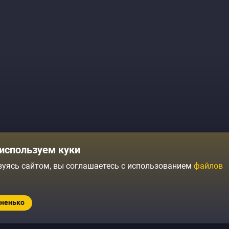
Комики
Отзывы о нас
используем куки
Журнал
Политика конфиденциальн
зуясь сайтом, вы соглашаетесь с использованием
файлов
ытий
Контакты
Условия продажи
ненько
Standup.ru