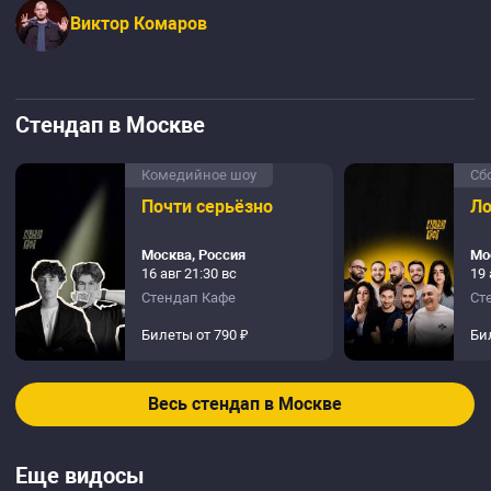
Виктор Комаров
Стендап в Москве
Комедийное шоу
Сб
Почти серьёзно
Ло
Москва, Россия
Мо
16 авг 21:30 вс
19 
Стендап Кафе
Ст
Билеты от 790 ₽
Би
Весь стендап в Москве
Еще видосы