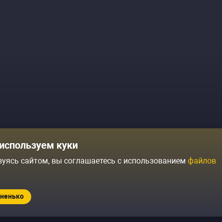
Комики
Отзывы о нас
используем куки
Журнал
Политика конфиденциальн
зуясь сайтом, вы соглашаетесь с использованием
файлов
ытий
Контакты
Условия продажи
ненько
Standup.ru