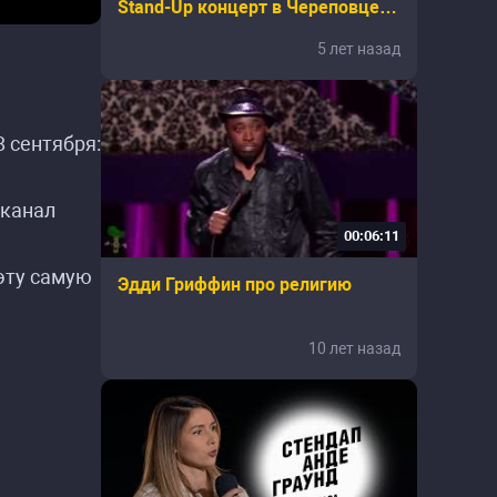
Stand-Up концерт в Череповце |
Антон Борисов
5 лет назад
8 сентября:
-канал
00:06:11
 эту самую
Эдди Гриффин про религию
10 лет назад