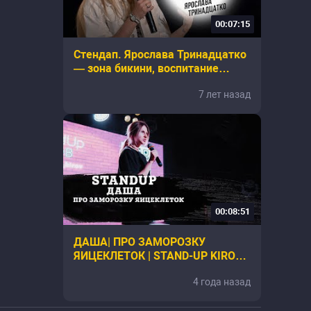
00:07:15
Стендап. Ярослава Тринадцатко
— зона бикини, воспитание
собак и запах мужчин
7 лет назад
00:08:51
ДАША| ПРО ЗАМОРОЗКУ
ЯИЦЕКЛЕТОК | STAND-UP KIROV |
Стендап в Кирове
4 года назад