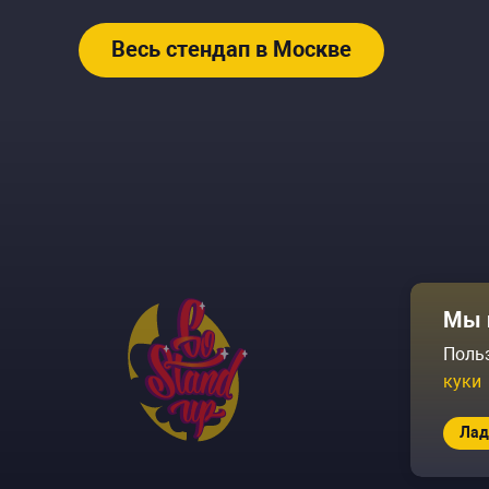
Весь стендап в Москве
Афиша
Мы 
Площадки
Поль
куки
Архив соб
Лад
© 2026 Go