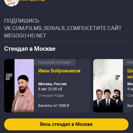
ПОДПИШИСЬ
VK.COM/FILMS_SERIALS_COMПОСЕТИТЕ САЙТ
MEGOGO-HD.NET
Стендап в Москве
Сольный стендап
Ко
Иван Бобровников
Шо
но
Москва, Россия
Мо
8 авг 22:00 сб
9 а
Стендап Кафе
Ст
Билеты от 1000 ₽
Би
Весь стендап в Москве