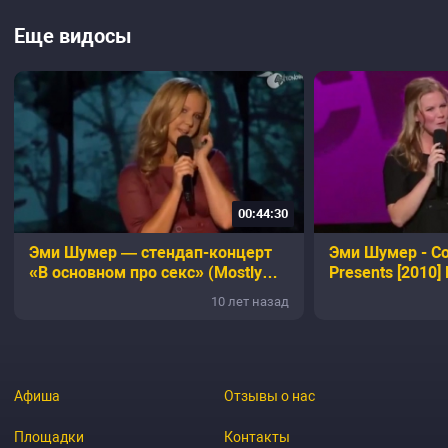
Еще видосы
00:44:30
Эми Шумер — стендап-концерт
Эми Шумер - Co
«В основном про секс» (Mostly
Presents [2010]
Sex Stuff), 2012, русская озвучка
10 лет назад
Афиша
Отзывы о нас
Площадки
Контакты