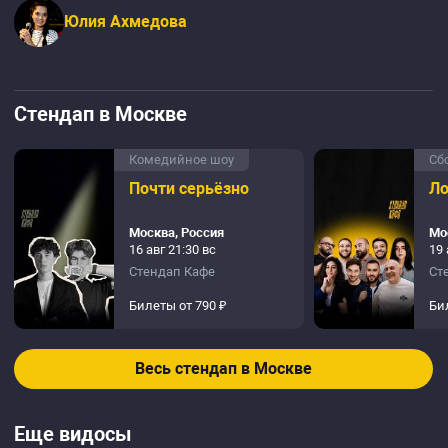
Юлия Ахмедова
Стендап в Москве
Комедийное шоу
Сб
Почти серьёзно
Ло
Москва, Россия
Мо
16 авг 21:30 вс
19 
Стендап Кафе
Ст
Билеты от 790 ₽
Би
Весь стендап в Москве
Еще видосы