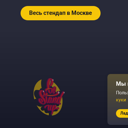
Весь стендап в Москве
Афиша
Мы 
Площадки
Поль
куки
Архив соб
Лад
© 2026 Go