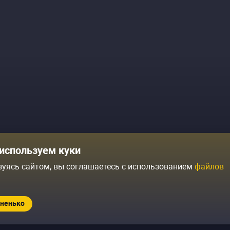
Комики
Отзывы о нас
используем куки
Журнал
Политика конфиденциальн
зуясь сайтом, вы соглашаетесь с использованием
файлов
ытий
Контакты
Условия продажи
ненько
Standup.ru