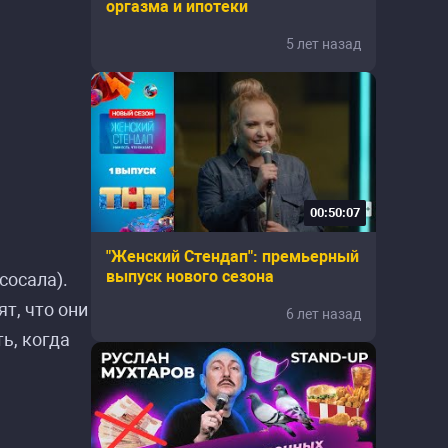
оргазма и ипотеки
5 лет назад
00:50:07
"Женский Стендап": премьерный
выпуск нового сезона
сосала).
т, что они
6 лет назад
ь, когда