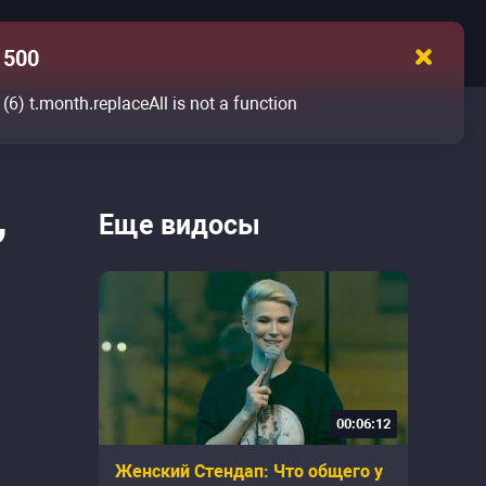
500
(6)
t.month.replaceAll is not a function
,
Еще видосы
00:06:12
Женский Стендап: Что общего у