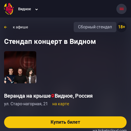
Видное
Сборный стендап
18+
к афише
Стендап концерт в Видном
Веранда на крыше
Видное, Россия
ул. Старо-нагорная, 21
на карте
Купить билет
на ticketscloud.com