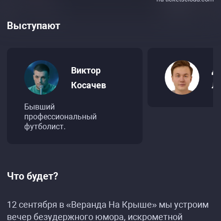
Выступают
Виктор
Д
Косачев
Л
Бывший
профессиональный
футболист.
Что будет?
12 сентября в «Веранда На Крыше» мы устроим
вечер безудержного юмора, искрометной