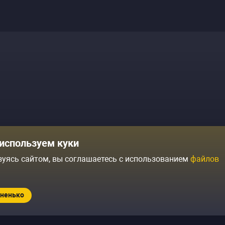
Комики
Отзывы о нас
используем куки
Журнал
Политика конфиденциальн
зуясь сайтом, вы соглашаетесь с использованием
файлов
ытий
Контакты
Условия продажи
ненько
Standup.ru