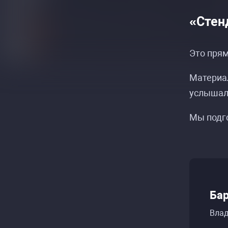
«Стен
Это прям
Материал
услышали
Мы подго
Бар
Влад