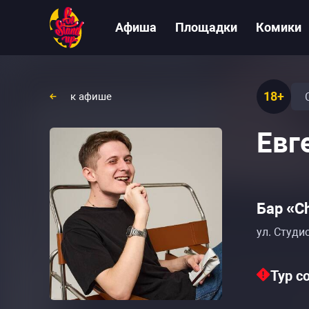
Афиша
Площадки
Комики
18+
к афише
Евг
Бар «C
ул. Студи
Тур с