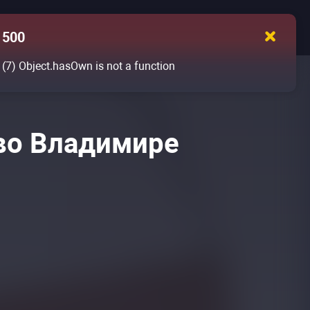
500
(7)
Object.hasOwn is not a function
 во Владимире
»
»