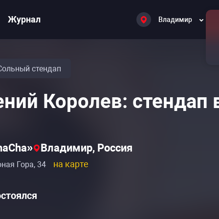
Журнал
Владимир
Сольный стендап
ений Королев: стендап
haCha»
Владимир, Россия
на карте
оная Гора, 34
остоялся
Расписание событий «Евгений Королев: стендап
Расписание событий «Евгений Королев: стендап