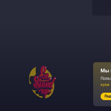
Афиша
Мы 
Площадки
Поль
куки
Архив соб
Лад
© 2026 Go