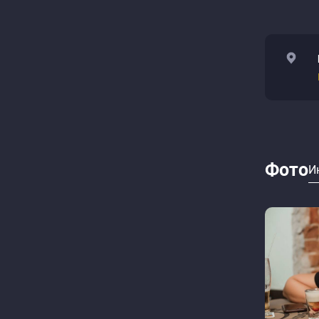
Фото
И