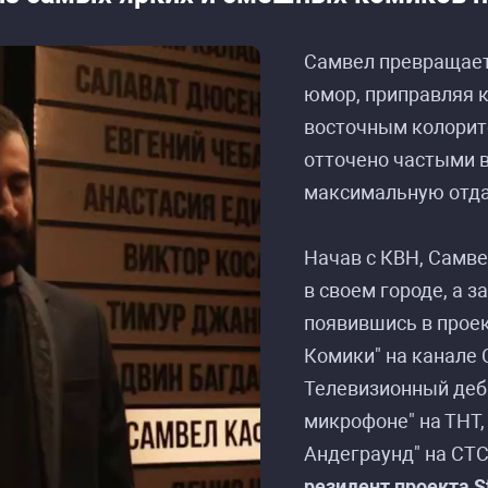
Самвел превращает
юмор, приправляя 
восточным колорит
отточено частыми 
максимальную отда
Начав с КВН, Самве
в своем городе, а з
появившись в проек
Комики" на канале 
списание событий «Самвел Кафьян: стендап-т
списание событий «Самвел Кафьян: стендап-т
Телевизионный деб
микрофоне" на ТНТ,
Андеграунд" на СТ
резидент проекта S