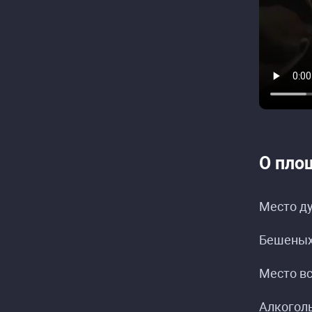
О пло
Место д
Бешеных
Место вс
Алкоголь