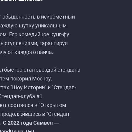
 обыденность в искрометный
каждую шутку уникальным
ом. Его комедийное кунг-фу
выступлениями, гарантируя
чу от каждого панча.
л быстро стал звездой стендапа
атем покорил Москву,
тах "Шоу Историй" и "Стендап-
Стендап-клуба #1.
ур»
ур»
ют состоялся в "Открытом
 продолжившись в "Стендап
С.
С 2022 года Самвел —
tandUp на ТНТ
.