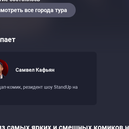
мотреть все города тура
пает
Самвел Кафьян
ап-комик, резидент шоу StandUp на
из самых ярких и смешных комиков 