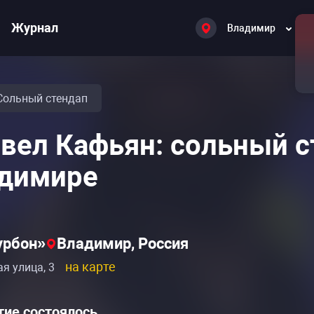
Журнал
Владимир
Сольный стендап
вел Кафьян: сольный с
димире
урбон»
Владимир, Россия
на карте
я улица, 3
ие состоялось