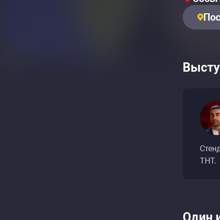
Пос
Высту
Стенд
ТНТ.
Один 