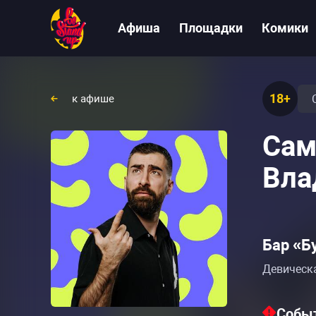
Афиша
Площадки
Комики
18+
к афише
Сам
Вла
Бар «Б
Девическа
Событ