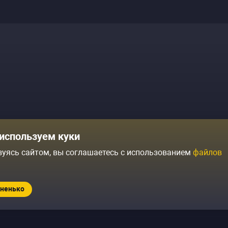
Комики
Отзывы о нас
используем куки
Журнал
Политика конфиденциальн
зуясь сайтом, вы соглашаетесь с использованием
файлов
ытий
Контакты
Условия продажи
ненько
Standup.ru