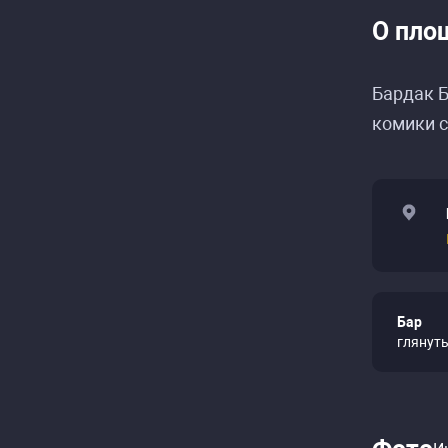
О пло
Бардак Б
комики с
Бар
глянут