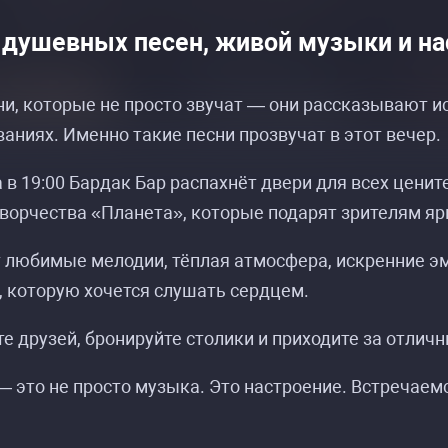
 душевных песен, живой музыки и н
ни, которые не просто звучат — они рассказывают ис
ваниях. Именно такие песни прозвучат в этот вечер.
а в 19:00 Бардак Бар распахнёт двери для всех цен
ворчества «Планета», которые подарят зрителям яр
 любимые мелодии, тёплая атмосфера, искренние эм
 которую хочется слушать сердцем.
е друзей, бронируйте столики и приходите за отлич
 это не просто музыка. Это настроение. Встречаемс
асписание событий «Квартирник в Бардак бар
асписание событий «Квартирник в Бардак бар