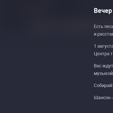
Вечер
Есть пес
и расста
1 август
Центра т
Вас ждут
музыкой,
Собирайт
Шансон —
Р
Р