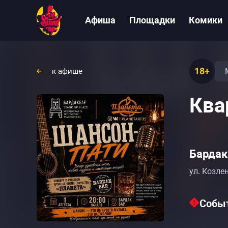
Афиша
Площадки
Комики
18+
к афише
Ква
Бардак 
ул. Козле
Событ