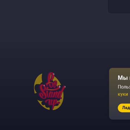
Афиша
Мы 
Площадки
Поль
куки
Архив соб
Лад
© 2026 Go