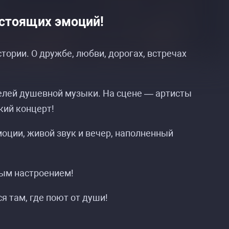
астоящих эмоций!
тории. О дружбе, любви, дорогах, встречах
ителей душевной музыки. На сцене — артисты
кий концерт!
оции, живой звук и вечер, наполненный
ным настроением!
я там, где поют от души!
е»
е»