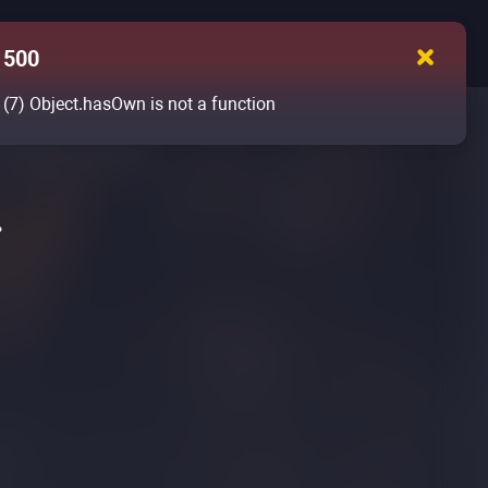
500
(7)
Object.hasOwn is not a function
»