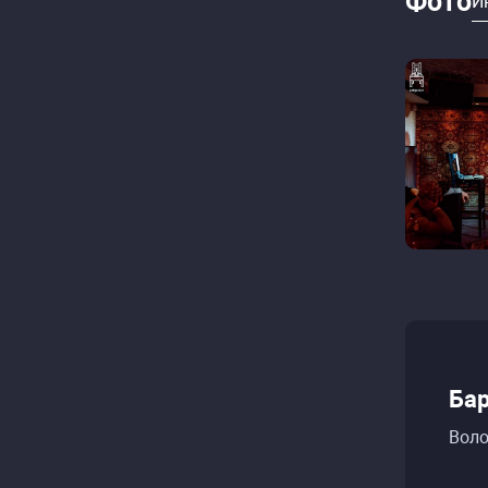
Фото
И
Бар
Воло