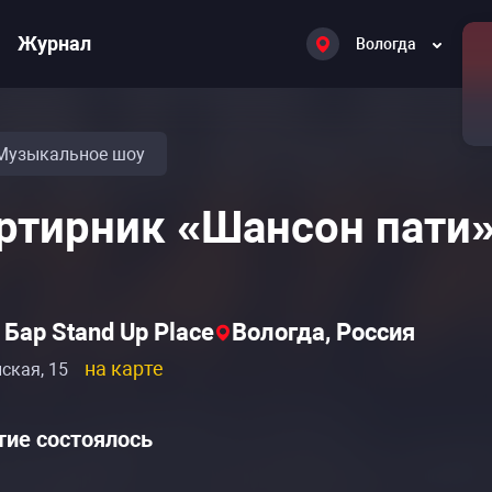
Журнал
Вологда
Музыкальное шоу
ртирник «Шансон пати
Бар Stand Up Place
Вологда, Россия
на карте
нская, 15
ие состоялось