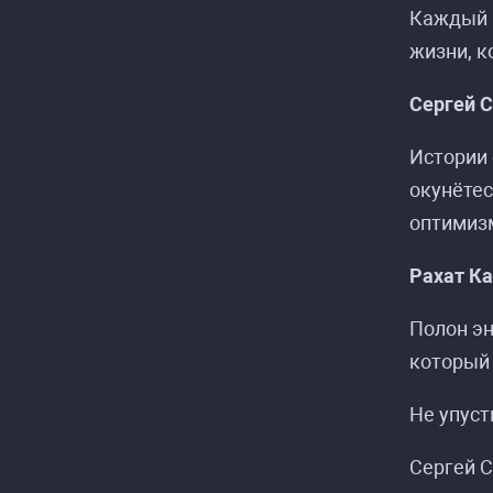
Каждый и
жизни, к
Сергей 
Истории 
окунётес
оптимиз
Рахат К
Полон эн
который 
Не упуст
Сергей С