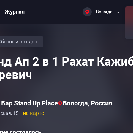
Журнал
Вологда
Сборный стендап
нд Ап 2 в 1 Рахат Кажи
ревич
Бар Stand Up Place
Вологда, Россия
на карте
нская, 15
ие состоялось