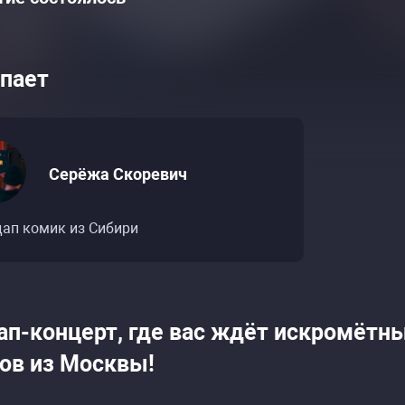
пает
Серёжа Скоревич
дап комик из Сибири
ап-концерт, где вас ждёт искромётн
ов из Москвы!