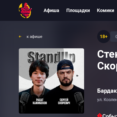
Афиша
Площадки
Комики
18+
к афише
Сте
Ско
Бардак 
ул. Козле
Событ