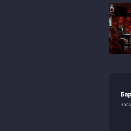
Бар
Воло