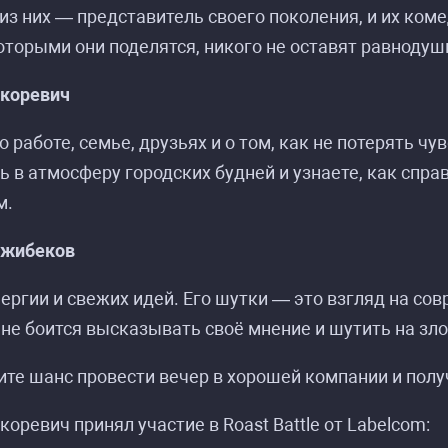
з них — представитель своего поколения, и их коме
оторыми они поделятся, никого не оставят равноду
Скоревич
о работе, семье, друзьях и о том, как не потерять ч
ь в атмосферу городских будней и узнаете, как спра
м.
ажибеков
ергии и свежих идей. Его шутки — это взгляд на со
не боится высказывать своё мнение и шутить на з
ите шанс провести вечер в хорошей компании и полу
коревич принял участие в Roast Battle от Labelcom: