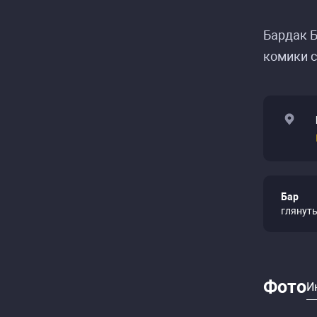
Бардак Б
комики с
Бар
глянут
Фото
И