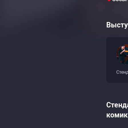
Высту
Стен
Стенд
комик