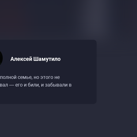
Алексей Шамутило
тендап-концерт»
тендап-концерт»
еполной семье, но этого не
вал — его и били, и забывали в