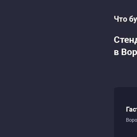
Что б
Стен
в Во
Га
Воро