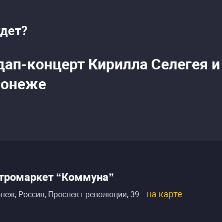
удет?
дап-концерт Кирилла Селегея 
ронеже
стромаркет “Коммуна”
на карте
неж, Россия
,
Проспект революции, 39