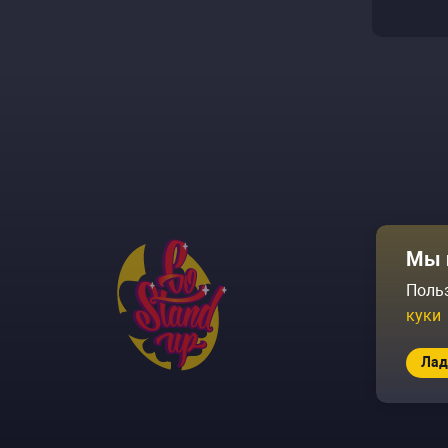
Афиша
Мы 
Площадки
Поль
куки
Архив соб
Лад
© 2026 Go