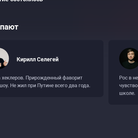
пают
Кирилл Селегей
ытий «Кирилл Селегей и Алексей Шамутило. С
ытий «Кирилл Селегей и Алексей Шамутило. С
а хеклеров. Прирожденный фаворит
Рос в н
шоу. Не жил при Путине всего два года.
чувство
школе.