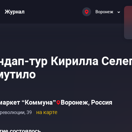
Журнал
Воронеж
ндап-тур Кирилла Селе
утило
маркет “Коммуна”
Воронеж, Россия
на карте
революции, 39
ие состоялось