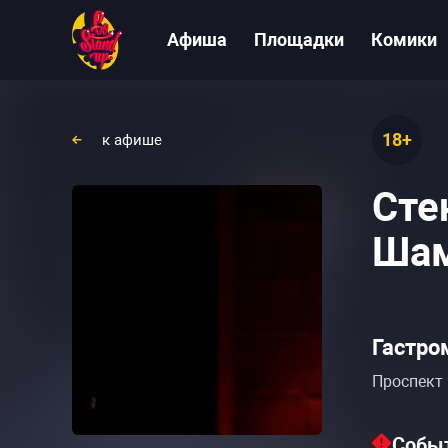
Афиша
Площадки
Комики
18+
к афише
Сте
Шам
Гастро
Проспект 
Событ