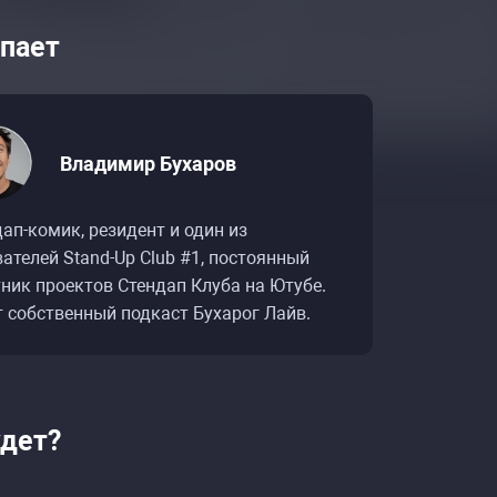
пает
Владимир Бухаров
ап-комик, резидент и один из
ателей Stand-Up Club #1, постоянный
ник проектов Стендап Клуба на Ютубе.
списание событий «Вова Бухаров. Сторителли
списание событий «Вова Бухаров. Сторителли
т собственный подкаст Бухарог Лайв.
удет?