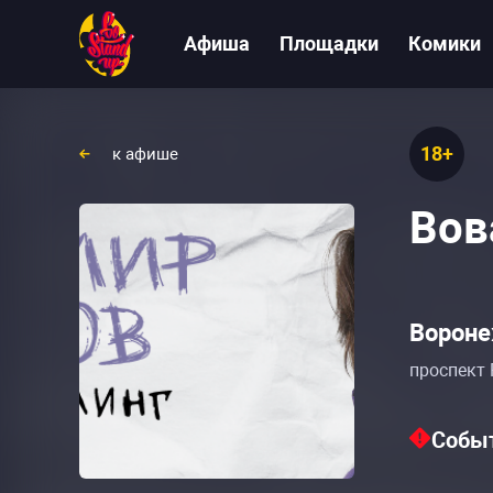
Афиша
Площадки
Комики
18+
к афише
Вов
Вороне
проспект 
Событ