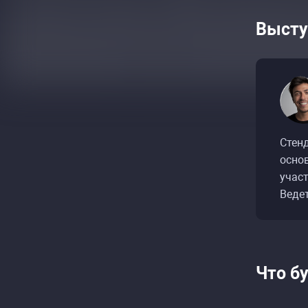
Высту
Стенд
основ
участ
Ра
Ра
Веде
Что б