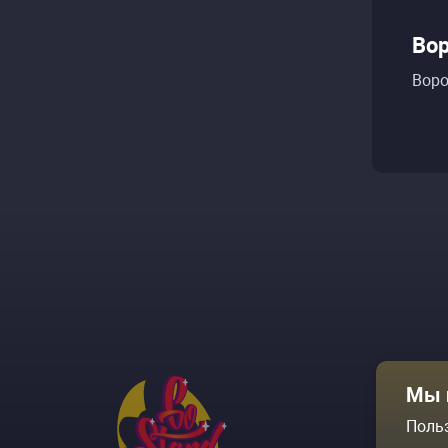
Вор
Воро
Афиша
Мы 
Площадки
Поль