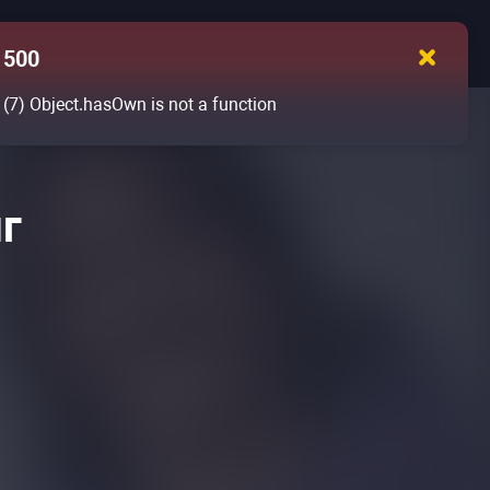
500
(7)
Object.hasOwn is not a function
г