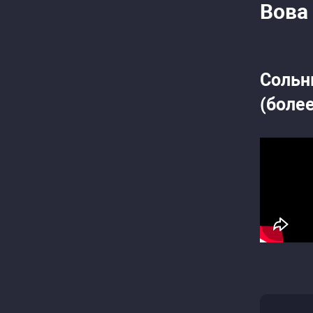
Вова
Сольн
(боле