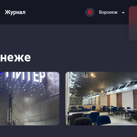
Журнал
Воронеж
я
онеже