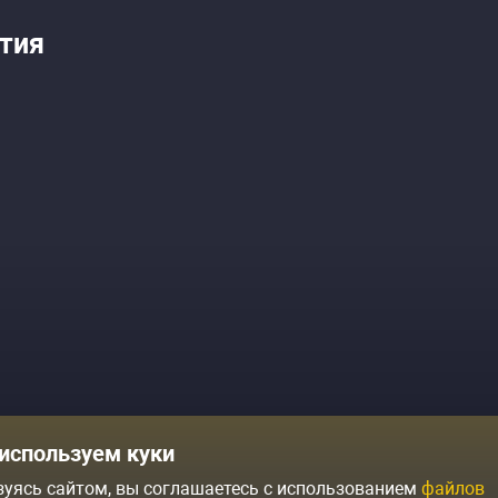
тия
Комики
Отзывы о нас
используем куки
Журнал
Политика конфиденциальн
зуясь сайтом, вы соглашаетесь с использованием
файлов