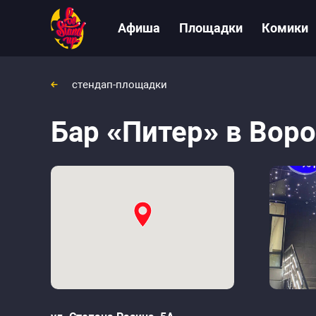
Афиша
Площадки
Комики
стендап-площадки
Бар «Питер»
Воронеж, Росси
Бар «Питер» в Вор
ул. Степана Разина, 5А