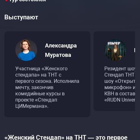
Выступают
Александра
Б
Муратова
Участница «Женского
Резидент шоу 
стендапа» на ТНТ с
Стендап ТНТ»,
первого сезона. Исполнила
шоу «Открыты
мечту, закончив
микрофон» и 
комедийные курсы в
КВН в составе
проекте «Стендап
«RUDN Universi
ЦИМермана».
«Женский Стендап» на ТНТ — это первое