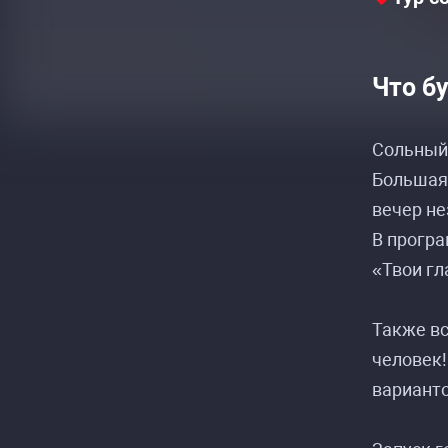
Что б
Сольный
Большая 
вечер н
В програ
«Твои гл
Также вс
человек!
варианто