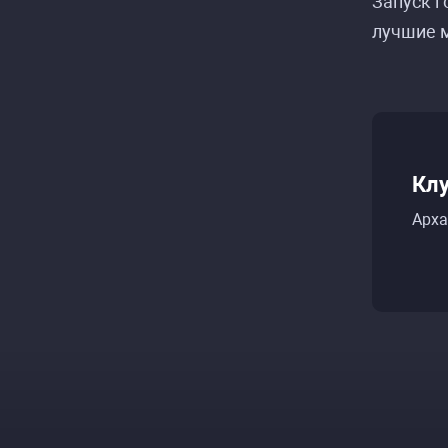
Запуск г
лучшие м
Кл
Арха