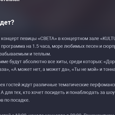
удет?
Расписание событий «Певица Света: тур»
Расписание событий «Певица Света: тур»
 концерт певицы «СВЕТА» в концертном зале «KUL
программа на 1.5 часа, море любимых песен и сюрп
езабываемым и теплым.
мме будут абсолютно все хиты, среди которых: «Доро
аза», «А может нет, а может да», «Ты не мой» и тонн
ех гостей ждут различные тематические перфомансы
 А для тех, кто хочет посидеть и понаблюдать за шо
в по посадке.