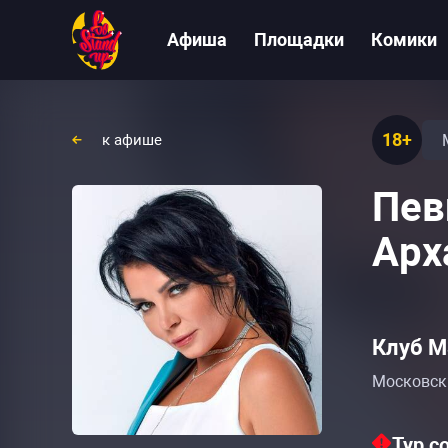
Афиша
Площадки
Комики
18+
к афише
Пев
Арх
Клуб М
Московски
Тур с