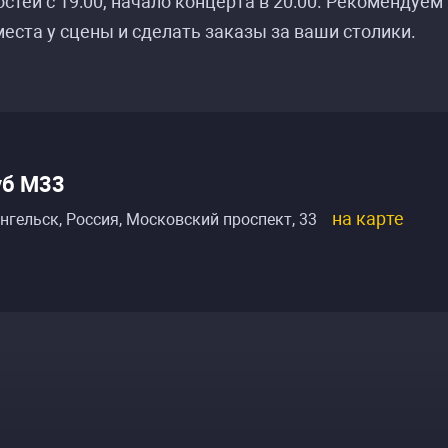
остей с 19:00, начало концерта в 20:00. Рекомендуем
еста у сцены и сделать заказы за ваши столики.
уб М33
на карте
нгельск, Россия
,
Московский проспект, 33