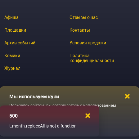
Афиша
Отзывы о нас
Площадки
Контакты
Архив событий
Условия продажи
Комики
Политика
конфиденциальности
Журнал
Мы используем куки
© 2026 GoStandup.ru
Пользуясь сайтом, вы соглашаетесь с использованием
файлов куки
500
Ладненько
t.month.replaceAll is not a function