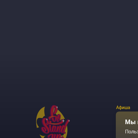
Афиша
Площадки
Мы 
Поль
Архив соб