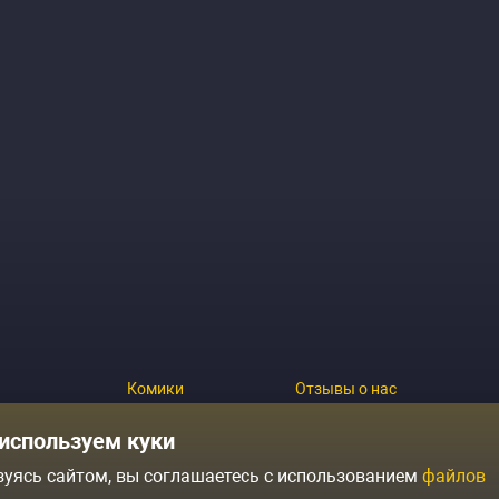
Комики
Отзывы о нас
Журнал
Политика конфиденциальн
используем куки
зуясь сайтом, вы соглашаетесь с использованием
файлов
ытий
Контакты
Условия продажи