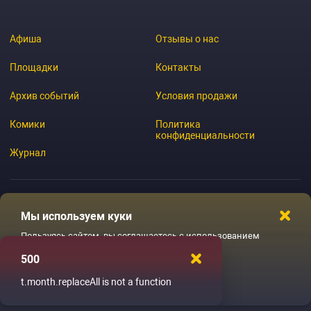
Афиша
Отзывы о нас
Площадки
Контакты
Архив событий
Условия продажи
Комики
Политика
конфиденциальности
Журнал
Мы используем куки
© 2026 GoStandup.ru
Пользуясь сайтом, вы соглашаетесь с использованием
файлов куки
500
Ладненько
t.month.replaceAll is not a function