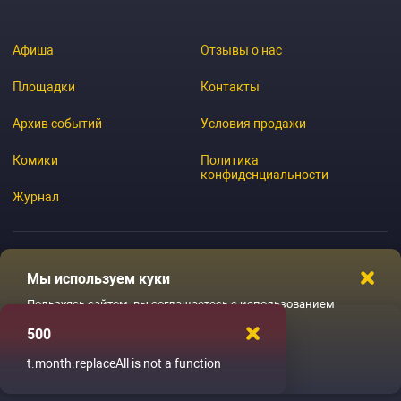
Афиша
Отзывы о нас
Площадки
Контакты
Архив событий
Условия продажи
Комики
Политика
конфиденциальности
Журнал
Мы используем куки
© 2026 GoStandup.ru
Пользуясь сайтом, вы соглашаетесь с использованием
файлов куки
500
Ладненько
t.month.replaceAll is not a function