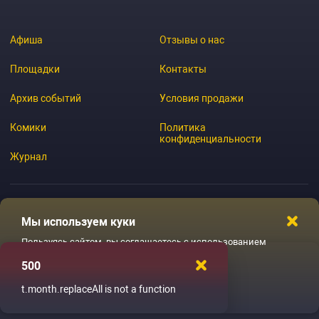
Афиша
Отзывы о нас
Площадки
Контакты
Архив событий
Условия продажи
Комики
Политика
конфиденциальности
Журнал
Мы используем куки
© 2026 GoStandup.ru
Пользуясь сайтом, вы соглашаетесь с использованием
файлов куки
500
Ладненько
t.month.replaceAll is not a function