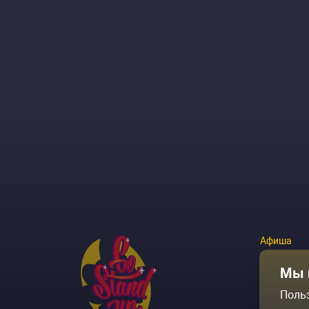
Афиша
Площадки
Мы 
Поль
Архив соб