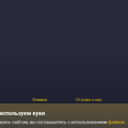
Комики
Отзывы о нас
Журнал
Политика конфиденциальн
используем куки
зуясь сайтом, вы соглашаетесь с использованием
файлов
ытий
Контакты
Условия продажи