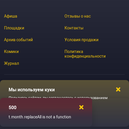
Афиша
Отзывы о нас
Площадки
Контакты
Архив событий
Условия продажи
Комики
Политика
конфиденциальности
Журнал
Мы используем куки
© 2026 GoStandup.ru
Пользуясь сайтом, вы соглашаетесь с использованием
файлов куки
500
Ладненько
t.month.replaceAll is not a function