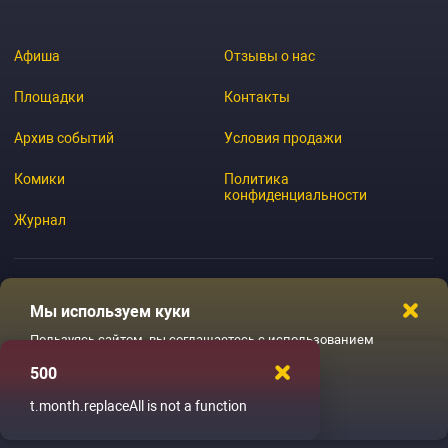
Афиша
Отзывы о нас
Площадки
Контакты
Архив событий
Условия продажи
Комики
Политика
конфиденциальности
Журнал
Мы используем куки
© 2026 GoStandup.ru
Пользуясь сайтом, вы соглашаетесь с использованием
файлов куки
500
Ладненько
t.month.replaceAll is not a function