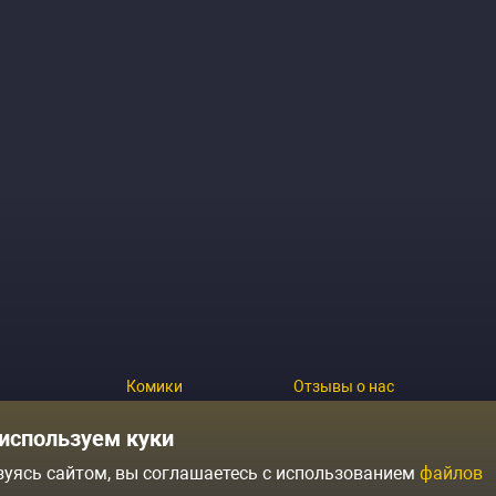
Комики
Отзывы о нас
Журнал
Политика конфиденциальн
используем куки
зуясь сайтом, вы соглашаетесь с использованием
файлов
ытий
Контакты
Условия продажи