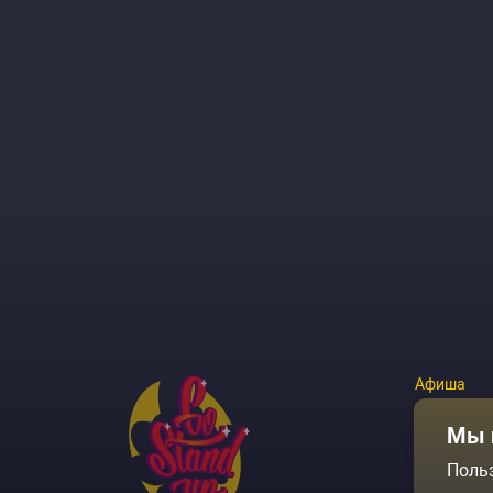
Афиша
Площадки
Мы 
Поль
Архив соб