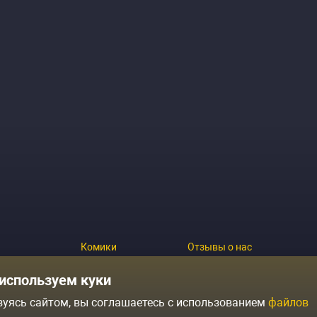
Комики
Отзывы о нас
Журнал
Политика конфиденциальн
используем куки
зуясь сайтом, вы соглашаетесь с использованием
файлов
ытий
Контакты
Условия продажи