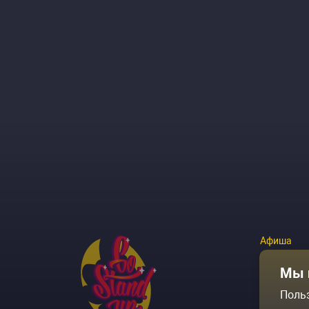
Афиша
Площадки
Мы 
Поль
Архив соб