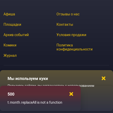
Афиша
Отзывы о нас
Площадки
Контакты
Архив событий
Условия продажи
Комики
Политика
конфиденциальности
Журнал
Мы используем куки
© 2026 GoStandup.ru
Пользуясь сайтом, вы соглашаетесь с использованием
файлов куки
500
Ладненько
t.month.replaceAll is not a function