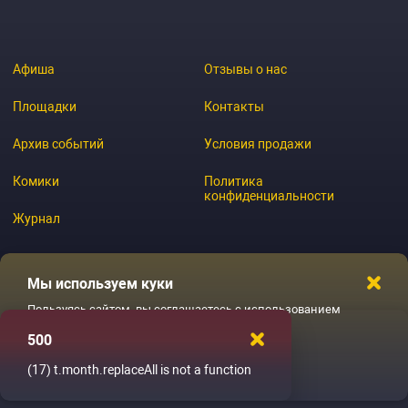
Афиша
Отзывы о нас
Площадки
Контакты
Архив событий
Условия продажи
Комики
Политика
конфиденциальности
Журнал
Мы используем куки
© 2026 GoStandup.ru
Пользуясь сайтом, вы соглашаетесь с использованием
файлов куки
500
Ладненько
(17)
t.month.replaceAll is not a function