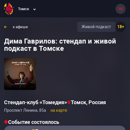
Томск
Живой подкаст
18+
к афише
Дима Гаврилов: стендап и живой
подкаст в Томске
Стендап-клуб «Томедия»
Томск, Россия
Проспект Ленина, 85а
на карте
Событие состоялось