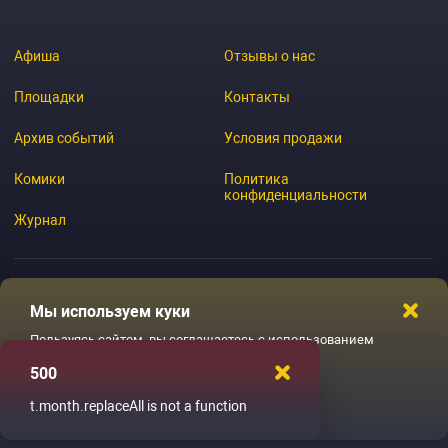
Афиша
Отзывы о нас
Площадки
Контакты
Архив событий
Условия продажи
Комики
Политика
конфиденциальности
Журнал
Мы используем куки
© 2026 GoStandup.ru
Пользуясь сайтом, вы соглашаетесь с использованием
файлов куки
500
Ладненько
t.month.replaceAll is not a function