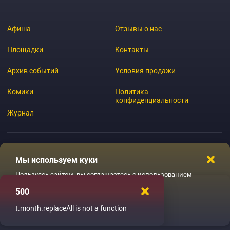
Афиша
Отзывы о нас
Площадки
Контакты
Архив событий
Условия продажи
Комики
Политика
конфиденциальности
Журнал
Мы используем куки
© 2026 GoStandup.ru
Пользуясь сайтом, вы соглашаетесь с использованием
файлов куки
500
Ладненько
t.month.replaceAll is not a function