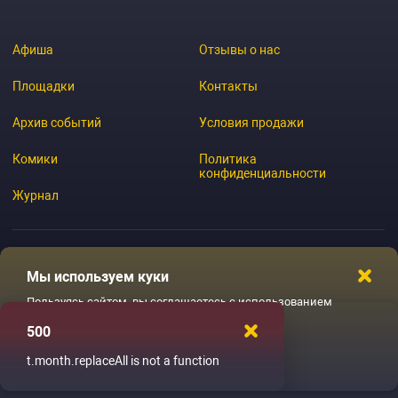
Афиша
Отзывы о нас
Площадки
Контакты
Архив событий
Условия продажи
Комики
Политика
конфиденциальности
Журнал
Мы используем куки
© 2026 GoStandup.ru
Пользуясь сайтом, вы соглашаетесь с использованием
файлов куки
500
Ладненько
t.month.replaceAll is not a function