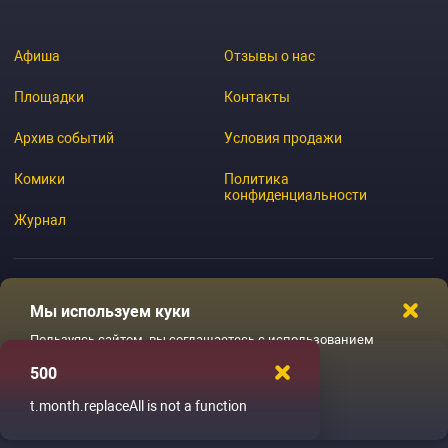
Афиша
Отзывы о нас
Площадки
Контакты
Архив событий
Условия продажи
Комики
Политика
конфиденциальности
Журнал
Мы используем куки
© 2026 GoStandup.ru
Пользуясь сайтом, вы соглашаетесь с использованием
файлов куки
500
Ладненько
t.month.replaceAll is not a function