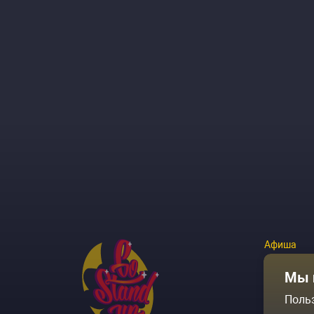
Афиша
Площадки
Мы 
Поль
Архив соб