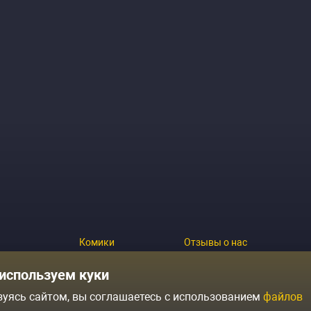
Комики
Отзывы о нас
Журнал
Политика конфиденциальн
используем куки
зуясь сайтом, вы соглашаетесь с использованием
файлов
ытий
Контакты
Условия продажи