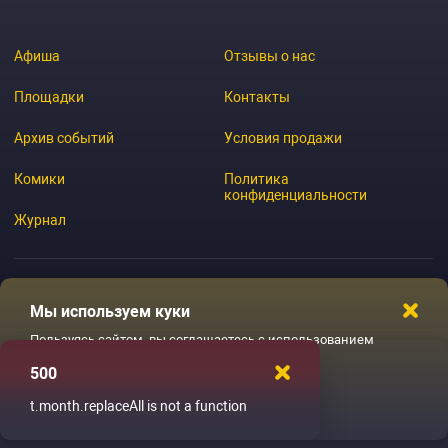
Афиша
Отзывы о нас
Площадки
Контакты
Архив событий
Условия продажи
Комики
Политика
конфиденциальности
Журнал
Мы используем куки
© 2026 GoStandup.ru
Пользуясь сайтом, вы соглашаетесь с использованием
файлов куки
500
Ладненько
t.month.replaceAll is not a function