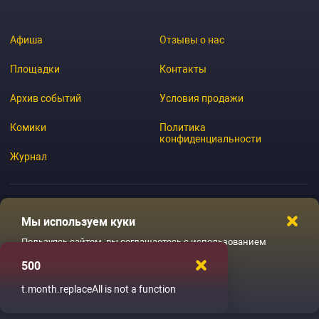
Афиша
Отзывы о нас
Площадки
Контакты
Архив событий
Условия продажи
Комики
Политика
конфиденциальности
Журнал
Мы используем куки
© 2026 GoStandup.ru
Пользуясь сайтом, вы соглашаетесь с использованием
файлов куки
500
Ладненько
t.month.replaceAll is not a function