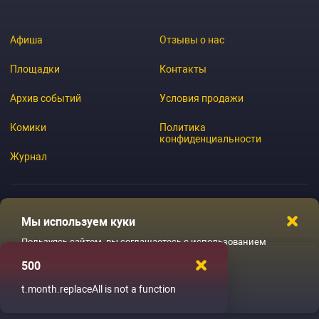
Афиша
Отзывы о нас
Площадки
Контакты
Архив событий
Условия продажи
Комики
Политика
конфиденциальности
Журнал
Мы используем куки
© 2026 GoStandup.ru
Пользуясь сайтом, вы соглашаетесь с использованием
файлов куки
500
Ладненько
t.month.replaceAll is not a function